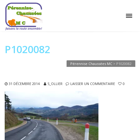
P1020082
Pérennise Chaussées MC
>
P1020082
31 DÉCEMBRE 2014
S_OLLIER
LAISSER UN COMMENTAIRE
0