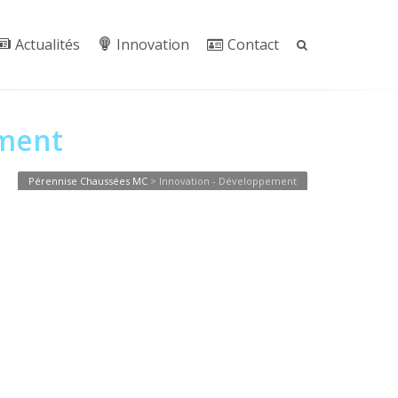
Actualités
Innovation
Contact
ement
Pérennise Chaussées MC
>
Innovation - Développement