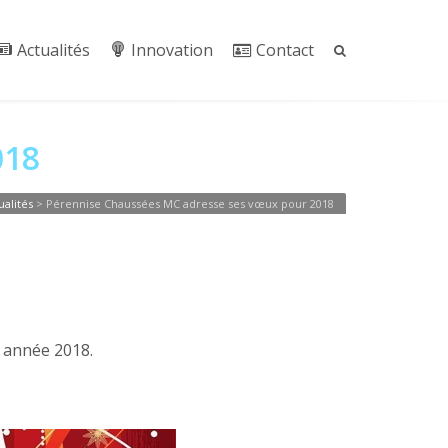
Actualités
Innovation
Contact
018
ualités
>
Pérennise Chaussées MC adresse ses vœux pour 2018
 année 2018.